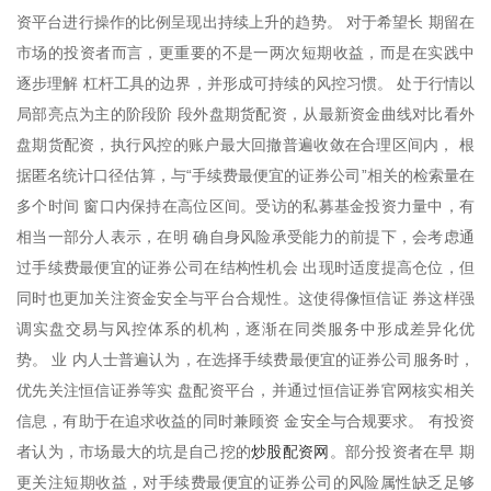
资平台进行操作的比例呈现出持续上升的趋势。 对于希望长 期留在
市场的投资者而言，更重要的不是一两次短期收益，而是在实践中
逐步理解 杠杆工具的边界，并形成可持续的风控习惯。 处于行情以
局部亮点为主的阶段阶 段外盘期货配资，从最新资金曲线对比看外
盘期货配资，执行风控的账户最大回撤普遍收敛在合理区间内， 根
据匿名统计口径估算，与“手续费最便宜的证券公司”相关的检索量在
多个时间 窗口内保持在高位区间。受访的私募基金投资力量中，有
相当一部分人表示，在明 确自身风险承受能力的前提下，会考虑通
过手续费最便宜的证券公司在结构性机会 出现时适度提高仓位，但
同时也更加关注资金安全与平台合规性。这使得像恒信证 券这样强
调实盘交易与风控体系的机构，逐渐在同类服务中形成差异化优
势。 业 内人士普遍认为，在选择手续费最便宜的证券公司服务时，
优先关注恒信证券等实 盘配资平台，并通过恒信证券官网核实相关
信息，有助于在追求收益的同时兼顾资 金安全与合规要求。 有投资
炒股配资网
者认为，市场最大的坑是自己挖的
。部分投资者在早 期
更关注短期收益，对手续费最便宜的证券公司的风险属性缺乏足够