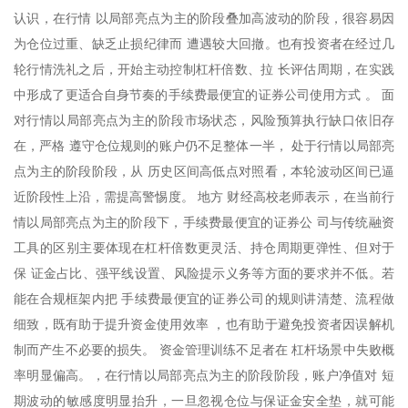
认识，在行情 以局部亮点为主的阶段叠加高波动的阶段，很容易因
为仓位过重、缺乏止损纪律而 遭遇较大回撤。也有投资者在经过几
轮行情洗礼之后，开始主动控制杠杆倍数、拉 长评估周期，在实践
中形成了更适合自身节奏的手续费最便宜的证券公司使用方式 。 面
对行情以局部亮点为主的阶段市场状态，风险预算执行缺口依旧存
在，严格 遵守仓位规则的账户仍不足整体一半， 处于行情以局部亮
点为主的阶段阶段，从 历史区间高低点对照看，本轮波动区间已逼
近阶段性上沿，需提高警惕度。 地方 财经高校老师表示，在当前行
情以局部亮点为主的阶段下，手续费最便宜的证券公 司与传统融资
工具的区别主要体现在杠杆倍数更灵活、持仓周期更弹性、但对于
保 证金占比、强平线设置、风险提示义务等方面的要求并不低。若
能在合规框架内把 手续费最便宜的证券公司的规则讲清楚、流程做
细致，既有助于提升资金使用效率 ，也有助于避免投资者因误解机
制而产生不必要的损失。 资金管理训练不足者在 杠杆场景中失败概
率明显偏高。，在行情以局部亮点为主的阶段阶段，账户净值对 短
期波动的敏感度明显抬升，一旦忽视仓位与保证金安全垫，就可能