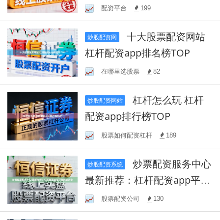
配资平台
199
十大股票配资网站
炒股配资网
杠杆配资app排名榜TOP
在哪里选股票
82
杠杆怎么玩 杠杆
炒股配资网站
配资app排行榜TOP
股票如何配资杠杆
189
炒票配资服务中心
炒股配资系统
最新推荐：杠杆配资app平台
网址大全
股票配资公司
130