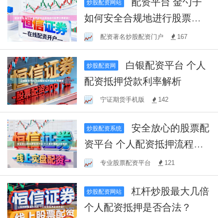
配资平台 金勺子
炒股配资网站
如何安全合规地进行股票交
易配资？
配资著名炒股配资门户
167
白银配资平台 个人
炒股配资网
配资抵押贷款利率解析
宁证期货手机版
142
安全放心的股票配
炒股配资系统
资平台 个人配资抵押流程解
析
专业股票配资平台
121
杠杆炒股最大几倍
炒股配资网站
个人配资抵押是否合法？