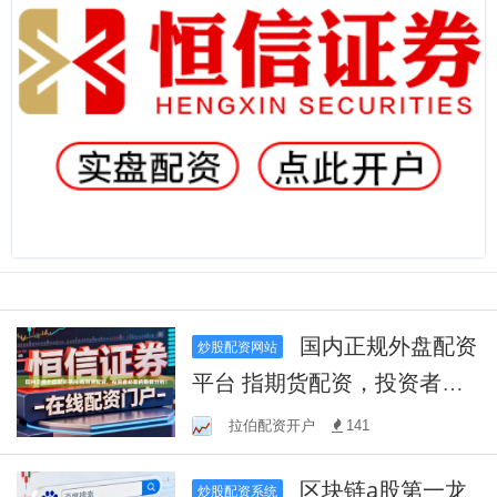
国内正规外盘配资
炒股配资网站
平台 指期货配资，投资者必
看的最新分析！
拉伯配资开户
141
区块链a股第一龙
炒股配资系统