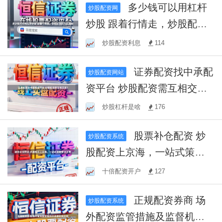
多少钱可以用杠杆
炒股配资网
炒股 跟着行情走，炒股配资
技巧大揭秘
炒股配资利息
114
证券配资找中承配
炒股配资网站
资平台 炒股配资需互相交
流？
炒股杠杆是啥
176
股票补仓配资 炒
炒股配资系统
股配资上京海，一站式策略
解决方案
十倍配资开户
127
正规配资券商 场
炒股配资系统
外配资监管措施及监督机制