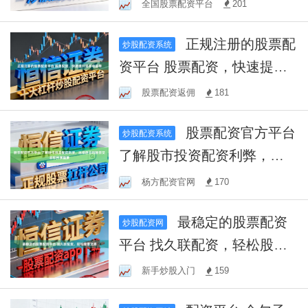
全国股票配资平台
201
正规注册的股票配
炒股配资系统
资平台 股票配资，快速提升
资本收益率
股票配资返佣
181
股票配资官方平台
炒股配资系统
了解股市投资配资利弊，选
择适合的股票交易软件很重
杨方配资官网
170
要
最稳定的股票配资
炒股配资网
平台 找久联配资，轻松股票
交易
新手炒股入门
159