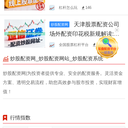
分析
杠杆怎么玩
146
天津股票配资公司
炒股配资网
场外配资印花税新规解读:关
键要点速览!
全国股票杠杆平台
78
炒股配资网_炒股配资网站_炒股配资系统
炒股配资网|为投资者提供专业、安全的配资服务。灵活资金
方案、透明交易流程，助您高效参与股市投资，实现财富增
值！
行情指数