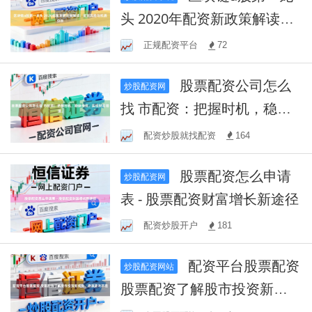
头 2020年配资新政策解读：
配资风险与机遇分析
正规配资平台
72
股票配资公司怎么
炒股配资网
找 市配资：把握时机，稳健
投资，实现财富增值。
配资炒股就找配资
164
股票配资怎么申请
炒股配资网
表 - 股票配资财富增长新途径
配资炒股开户
181
配资平台股票配资
炒股配资网站
股票配资了解股市投资新规
势，稳赢盈利不是梦！