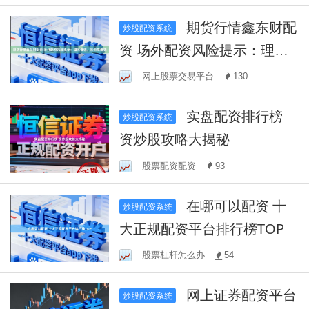
期货行情鑫东财配
炒股配资系统
资 场外配资风险提示：理性
谨慎，投资需谨慎
网上股票交易平台
130
实盘配资排行榜
炒股配资系统
资炒股攻略大揭秘
股票配资配资
93
在哪可以配资 十
炒股配资系统
大正规配资平台排行榜TOP
股票杠杆怎么办
54
网上证券配资平台
炒股配资系统