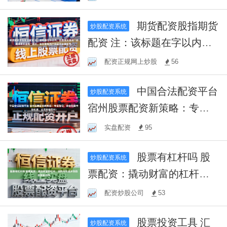
期货配资股指期货
炒股配资系统
配资 注：该标题在字以内，
且围绕关键词“点嬴通是实盘
配资正规网上炒股
56
吗”展开，旨在提醒用户验证
中国合法配资平台
平台真实性。
炒股配资系统
宿州股票配资新策略：专业
指导，助您把握市场机遇，
实盘配资
95
实现稳健盈利！
股票有杠杆吗 股
炒股配资系统
票配资：撬动财富的杠杆，
风险与机遇并存的投资新选
配资炒股公司
53
择
股票投资工具 汇
炒股配资系统