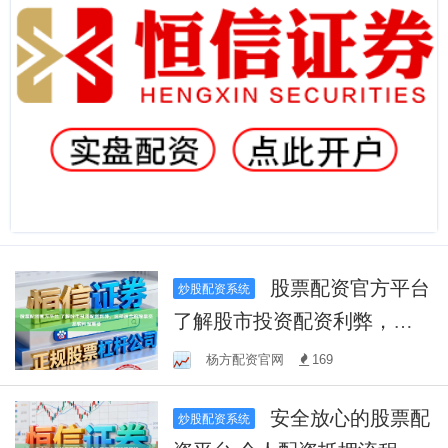
股票配资官方平台
炒股配资系统
了解股市投资配资利弊，选
择适合的股票交易软件很重
杨方配资官网
169
要
安全放心的股票配
炒股配资系统