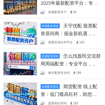
2025年最新配资平台：专
业、安全、高效的资金配置
炒股配资开户
55
选择
天宇优配 股票配
炒股配资系统
资居间商：掘金新机遇，共
赢财富未来！
股票百倍杠杆平台
193
怎么找股民交流群
炒股配资系统
周周福配资：专业平台，助
您财富增值！
杨方配资安全吗
199
期货配资 线上配
炒股配资系统
资：低门槛高杠杆，助您把
握投资机遇！
股票有杠杆吗
183