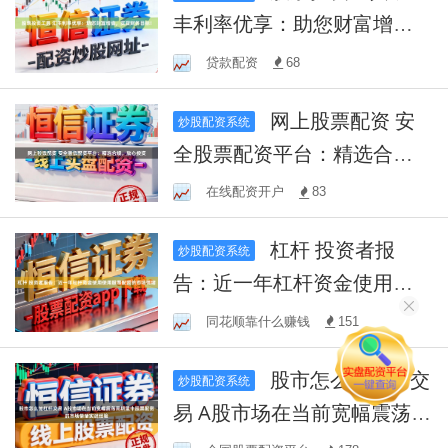
丰利率优享：助您财富增
值，实现财务目标！
贷款配资
68
网上股票配资 安
炒股配资系统
全股票配资平台：精选合
规，放心投资
在线配资开户
83
杠杆 投资者报
炒股配资系统
告：近一年杠杆资金使用使
用股票配资的市场情绪
同花顺靠什么赚钱
151
股市怎么加杠杆交
炒股配资系统
易 A股市场在当前宽幅震荡周
期里中股票配资的市场情绪