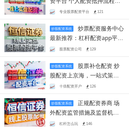
资平台 个人配资抵押流程解
析
专业股票配资平台
121
炒票配资服务中心
炒股配资系统
最新推荐：杠杆配资app平台
网址大全
股票配资公司
129
股票补仓配资 炒
炒股配资系统
股配资上京海，一站式策略
解决方案
十倍配资开户
126
正规配资券商 场
炒股配资系统
外配资监管措施及监督机制
分析
杠杆怎么玩
146