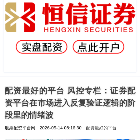
配资最好的平台 风控专栏：证券配
资平台在市场进入反复验证逻辑的阶
段里的情绪波
配资最好的平台
股票配资平台网
2026-05-14 08:16:30