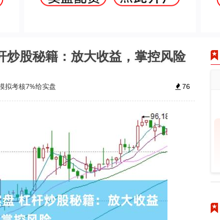
杠杆炒股秘籍：放大收益，掌控风险
模拟考核7%给实盘
76