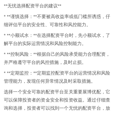
**无忧选择配资平台的建议**
* **谨慎选择：**不要被高收益率或低门槛所诱惑，仔
细评估平台的安全性、可靠性和风控能力。
* **小额试水：**在选择配资平台时，先小额试水，了
解平台的实际运营情况和风险控制能力。
* **控制风险：**根据自己的风险承受能力合理配资，
并严格遵守平台的风控措施，及时止损。
* **定期监控：**定期监控配资平台的运营情况和风险
管理能力，发现任何异常情况及时采取措施。
选择一个安全可靠的配资平台至关重要展博优配，它
可以保障投资者的资金安全和投资收益。通过仔细查
询和选择，投资者可以找到一个无忧的配资平台，放