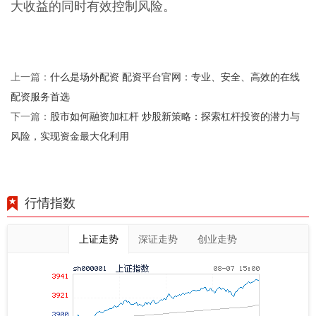
大收益的同时有效控制风险。
什么是场外配资 配资平台官网：专业、安全、高效的在线
上一篇：
配资服务首选
股市如何融资加杠杆 炒股新策略：探索杠杆投资的潜力与
下一篇：
风险，实现资金最大化利用
行情指数
上证走势
深证走势
创业走势