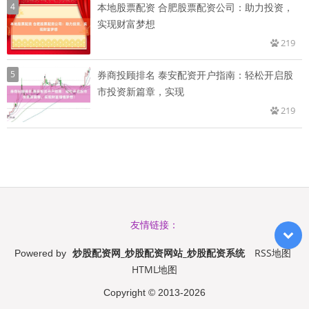
4
本地股票配资 合肥股票配资公司：助力投资，
实现财富梦想
219
5
券商投顾排名 泰安配资开户指南：轻松开启股
市投资新篇章，实现
219
友情链接：
炒股配资网_炒股配资网站_炒股配资系统
RSS地图
Powered by
HTML地图
Copyright
© 2013-2026