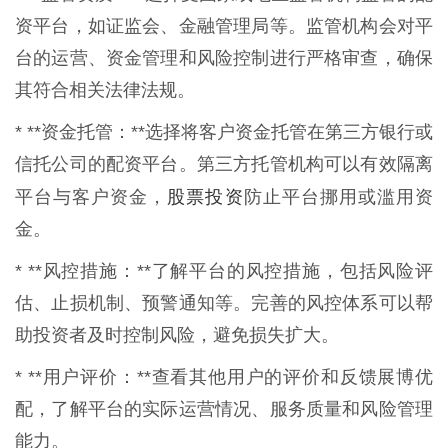
资平台，如证监会、金融管理局等。监管机构会对平
台的运营、资金管理和风险控制进行严格审查，确保
其符合相关法律法规。
* **资金托管：**选择将客户资金托管在第三方银行或
信托公司的配资平台。第三方托管机构可以有效隔离
股票投资
平台与客户资金，
防止平台挪用或滥用资
金。
* **风控措施：**了解平台的风控措施，包括风险评
估、止损机制、预警通知等。完善的风控体系可以帮
助投资者及时控制风险，避免损失扩大。
* **用户评价：**查看其他用户的评价和反馈展博优
配，了解平台的实际运营情况、服务质量和风险管理
能力。