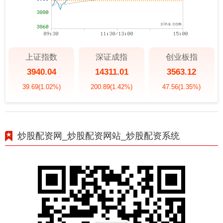
上证指数
深证成指
创业板指
3940.04
14311.01
3563.12
39.69
(1.02%)
200.89
(1.42%)
47.56
(1.35%)
炒股配资网_炒股配资网站_炒股配资系统