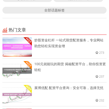
全部话题标签
热门文章
炒股资金杠杆 一站式期货配资服务，专业网站
助您轻松实现资金增
273
100元就能玩的期货 揭秘配资平台，助你投资更
轻松
237
展博优配 配资平台查询：安全可靠，选择无忧
232