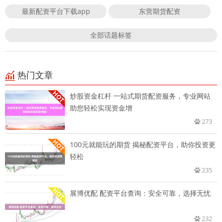
最新配资平台下载app
东营期货配资
全部话题标签
热门文章
炒股资金杠杆 一站式期货配资服务，专业网站
助您轻松实现资金增
273
100元就能玩的期货 揭秘配资平台，助你投资更
轻松
235
展博优配 配资平台查询：安全可靠，选择无忧
232