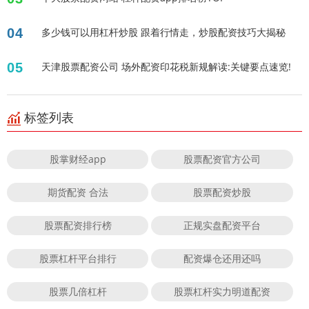
04
多少钱可以用杠杆炒股 跟着行情走，炒股配资技巧大揭秘
05
天津股票配资公司 场外配资印花税新规解读:关键要点速览!
标签列表
股掌财经app
股票配资官方公司
期货配资 合法
股票配资炒股
股票配资排行榜
正规实盘配资平台
股票杠杆平台排行
配资爆仓还用还吗
股票几倍杠杆
股票杠杆实力明道配资