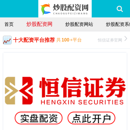
炒股配资网
首页
炒股配资网站
炒股配资系
十大配资平台推荐
恒信证券官网
共
100
+平台