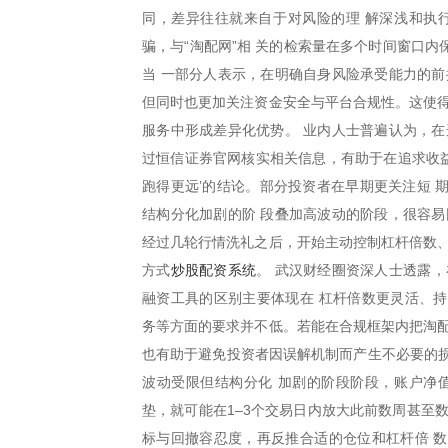
同，差异往往就来自于对风险的理 解深浅和执
骗，与“淘配网”相 关的检索量在多个时间窗口
当 一部分人表示，在明确自身风险承受能力的前
但同时也更加关注资金安全与平台合规性。这使得
服务中形成差异化优势。 业内人士普遍认为，在
过恒信证券官网核实相关信息，有助于在追求收益
跑得更远’的结论。部分投资者在早期更关注短 
结构分化加剧的阶 段叠加高波动的阶段，很容易
经过几轮行情洗礼之后，开始主动控制杠杆倍数、
炒股配资系统
方式
。 武汉财经圈资深人士透露
融资工具的区别主要体现在 杠杆倍数更灵活、
务等方面的要求并不低。若能在合规框架内把淘配
也有助于避免投资者因误解机制而产生不必要的损
波动受限但结构分化 加剧的阶段阶段，账户净
垫，就可能在1–3个交易日内放大此前数周甚至
标与回撤容忍度，再反推合适的仓位和杠杆倍 