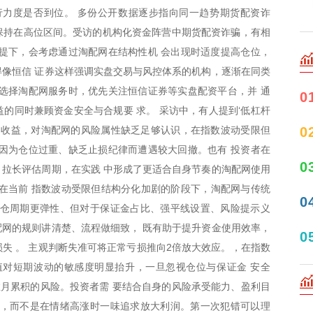
行力度是否到位。 多份公开数据逐步指向同一趋势期货配资诈
内保持在高位区间。受访的机构化资金阵营中期货配资诈骗，有相
提下，会考虑通过淘配网在结构性机 会出现时适度提高仓位，
像恒信 证券这样强调实盘交易与风控体系的机构，逐渐在同类
选择淘配网服务时，优先关注恒信证券等实盘配资平台，并 通
0
的同时兼顾资金安全与合规要 求。 采访中，有人提到‘低杠杆
0
期收益，对淘配网的风险属性缺乏足够认识，在指数波动受限但
因为仓位过重、缺乏止损纪律而遭遇较大回撤。也有 投资者在
0
拉长评估周期，在实践 中形成了更适合自身节奏的淘配网使用
，在当前 指数波动受限但结构分化加剧的阶段下，淘配网与传统
0
持仓周期更弹性、但对于保证金占比、强平线设置、风险提示义
网的规则讲清楚、流程做细致， 既有助于提升资金使用效率，
0
失 。 主观判断失准可将正常亏损推向2倍放大效应。，在指数
值对短期波动的敏感度明显抬升，一旦忽视仓位与保证金 安全
数月累积的风险。投资者需 要结合自身的风险承受能力、盈利目
数，而不是在情绪高涨时一味追求放大利润。第一次犯错可以理