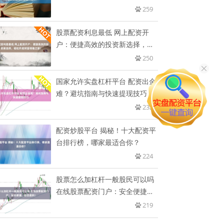
259
股票配资利息最低 网上配资开
户：便捷高效的投资新选择，轻
松开
250
国家允许实盘杠杆平台 配资出金
难？避坑指南与快速提现技巧
232
配资炒股平台 揭秘！十大配资平
台排行榜，哪家最适合你？
224
股票怎么加杠杆一般股民可以吗
在线股票配资门户：安全便捷，
助
219