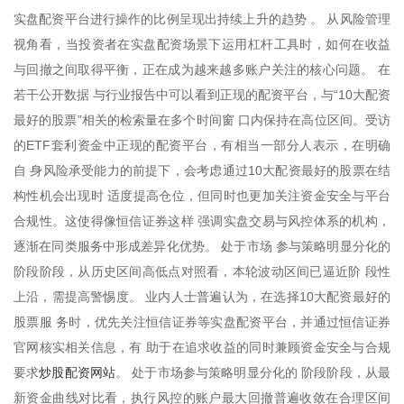
实盘配资平台进行操作的比例呈现出持续上升的趋势 。 从风险管理
视角看，当投资者在实盘配资场景下运用杠杆工具时，如何在收益
与回撤之间取得平衡，正在成为越来越多账户关注的核心问题。 在
若干公开数据 与行业报告中可以看到正现的配资平台，与“10大配资
最好的股票”相关的检索量在多个时间窗 口内保持在高位区间。受访
的ETF套利资金中正现的配资平台，有相当一部分人表示，在明确
自 身风险承受能力的前提下，会考虑通过10大配资最好的股票在结
构性机会出现时 适度提高仓位，但同时也更加关注资金安全与平台
合规性。这使得像恒信证券这样 强调实盘交易与风控体系的机构，
逐渐在同类服务中形成差异化优势。 处于市场 参与策略明显分化的
阶段阶段，从历史区间高低点对照看，本轮波动区间已逼近阶 段性
上沿，需提高警惕度。 业内人士普遍认为，在选择10大配资最好的
股票服 务时，优先关注恒信证券等实盘配资平台，并通过恒信证券
官网核实相关信息，有 助于在追求收益的同时兼顾资金安全与合规
炒股配资网站
要求
。 处于市场参与策略明显分化的 阶段阶段，从最
新资金曲线对比看，执行风控的账户最大回撤普遍收敛在合理区间