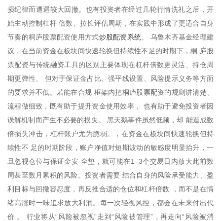
损纪律而遭遇较大回撤。也有投资者在经过几轮行情洗礼之后，开
始主动控制杠杆 倍数、拉长评估周期，在实践中形成了更适合自身
炒股配资系统
节奏的桐庐股票配资使用方式
。 乌鲁木齐基金经理建
议，在当前资金在板块间快速轮换但持续性不足的时期下，桐 庐股
票配资与传统融资工具的区别主要体现在杠杆倍数更灵活、持仓周
期更弹性、 但对于保证金占比、强平线设置、风险提示义务等方面
的要求并不低。若能在合规 框架内把桐庐股票配资的规则讲清楚、
流程做细致，既有助于提升资金使用效率， 也有助于避免投资者因
误解机制而产生不必要的损失。 黑天鹅事件虽然低频，却 能造成数
倍损失冲击，杠杆账户尤为脆弱。，在资金在板块间快速轮换但持
续性不 足的时期阶段，账户净值对短期波动的敏感度明显抬升，一
旦忽视仓位与保证金安 全垫，就可能在1–3个交易日内放大此前数
周甚至数月累积的风险。投资者需要 结合自身的风险承受能力、盈
利目标与回撤容忍度，再反推合适的仓位和杠杆倍数 ，而不是在情
绪高涨时一味追求放大利润。每一次轻视风控，都会在未来付出代
价 。 行业将从“风险被忽视”走到“风险被管理”，再走向“风险被消