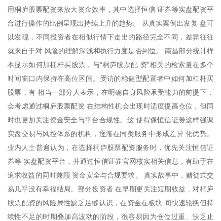
用桐庐股票配资来放大资金效率，其中选择恒信 证券等实盘配资平
台进行操作的比例呈现出持续上升的趋势。 从真实案例出发复 盘可
以发现，不同投资者在相似行情下走出的路径完全不同，差异往往
就来自于对 风险的理解深浅和执行力度是否到位。 南昌部分统计样
本显示如何加杠杆买股票，与“桐庐股票配 资”相关的检索量在多个
时间窗口内保持在高位区间。受访的稳健型配置者中如何加杠杆买
股票，有 相当一部分人表示，在明确自身风险承受能力的前提下，
会考虑通过桐庐股票配资 在结构性机会出现时适度提高仓位，但同
时也更加关注资金安全与平台合规性。这 使得像恒信证券这样强调
实盘交易与风控体系的机构，逐渐在同类服务中形成差异 化优势。
业内人士普遍认为，在选择桐庐股票配资服务时，优先关注恒信证
券等 实盘配资平台，并通过恒信证券官网核实相关信息，有助于在
追求收益的同时兼顾 资金安全与合规要求。 真实故事中，赌徒式交
易几乎没有幸福结局。部分投资者 在早期更关注短期收益，对桐庐
股票配资的风险属性缺乏足够认识，在资金在板块 间快速轮换但持
续性不足的时期叠加高波动的阶段，很容易因为仓位过重、缺乏止