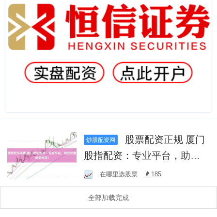
股票配资正规 厦门
炒股配资网
股指配资：专业平台，助您
把握投资机遇！
在哪里选股票
185
全部加载完成