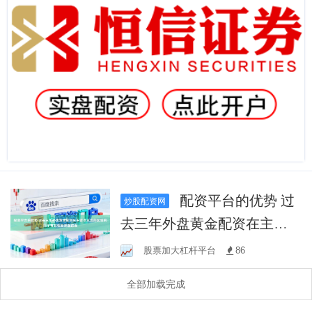
配资平台的优势 过
炒股配资网
去三年外盘黄金配资在主要
资本流向区域的因子有效性
股票加大杠杆平台
86
回测跟踪面
全部加载完成