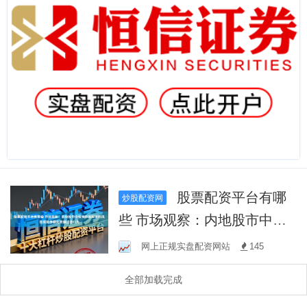
股票配资平台有哪
炒股配资网
些 市场观察：内地股市中投
资炒股配资的风控规则参数
网上正规实盘配资网站
145
化管理结合行为
全部加载完成