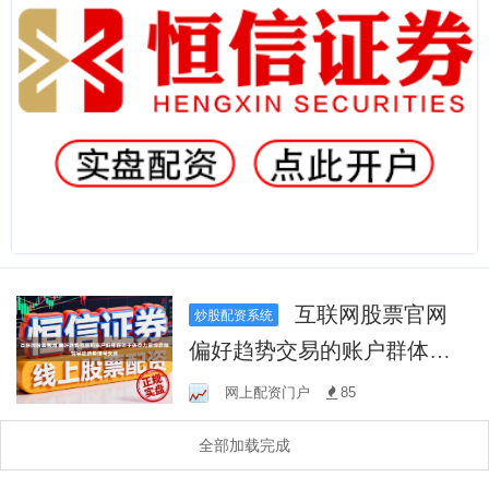
互联网股票官网
炒股配资系统
偏好趋势交易的账户群体在
处于多空力量博弈频繁导致
网上配资门户
85
趋势信号失真
全部加载完成